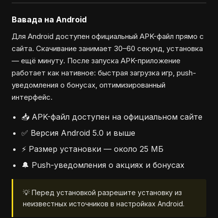
Вавада на Android
Для Android доступен официальный APK-файл прямо с
сайта. Скачивание занимает 30–60 секунд, установка
— ещё минуту. После запуска APK-приложение
работает как нативное: быстрая загрузка игр, push-
уведомления о бонусах, оптимизированный
интерфейс.
📥 APK-файл доступен на официальном сайте
✅ Версия Android 5.0 и выше
⚡ Размер установки — около 25 МБ
🔔 Push-уведомления о акциях и бонусах
💡 Перед установкой разрешите установку из
неизвестных источников в настройках Android.