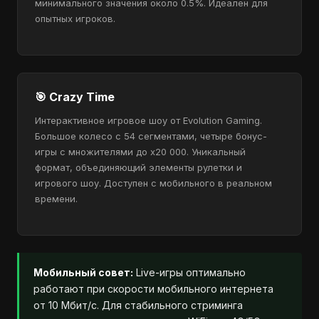
минимального значения около 0.5%. Идеален для
опытных игроков.
🎯 Crazy Time
Интерактивное игровое шоу от Evolution Gaming.
Большое колесо с 54 сегментами, четыре бонус-
игры с множителями до x20 000. Уникальный
формат, объединяющий элементы рулетки и
игрового шоу. Доступен с мобильного в реальном
времени.
Мобильный совет:
Live-игры оптимально
работают при скорости мобильного интернета
от 10 Мбит/с. Для стабильного стриминга