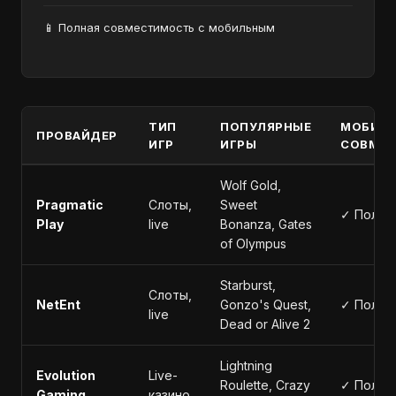
📱 Полная совместимость с мобильным
ТИП
ПОПУЛЯРНЫЕ
МОБИЛЬ
ПРОВАЙДЕР
ИГР
ИГРЫ
СОВМЕ
Wolf Gold,
Pragmatic
Слоты,
Sweet
✓ Полна
Play
live
Bonanza, Gates
of Olympus
Starburst,
Слоты,
NetEnt
Gonzo's Quest,
✓ Полна
live
Dead or Alive 2
Lightning
Evolution
Live-
Roulette, Crazy
✓ Полна
Gaming
казино