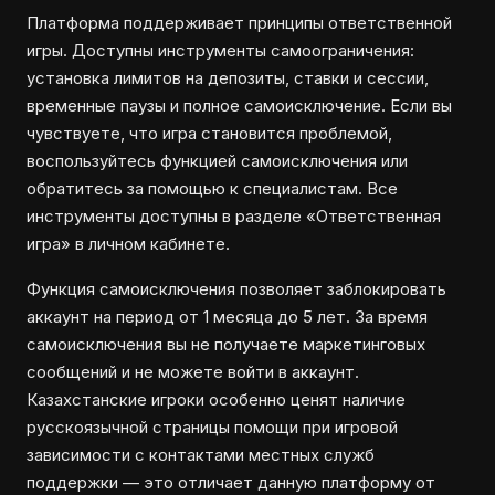
Платформа поддерживает принципы ответственной
игры. Доступны инструменты самоограничения:
установка лимитов на депозиты, ставки и сессии,
временные паузы и полное самоисключение. Если вы
чувствуете, что игра становится проблемой,
воспользуйтесь функцией самоисключения или
обратитесь за помощью к специалистам. Все
инструменты доступны в разделе «Ответственная
игра» в личном кабинете.
Функция самоисключения позволяет заблокировать
аккаунт на период от 1 месяца до 5 лет. За время
самоисключения вы не получаете маркетинговых
сообщений и не можете войти в аккаунт.
Казахстанские игроки особенно ценят наличие
русскоязычной страницы помощи при игровой
зависимости с контактами местных служб
поддержки — это отличает данную платформу от