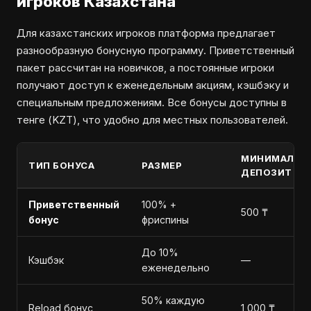
игроков Казахстана
Для казахстанских игроков платформа предлагает
разнообразную бонусную программу. Приветственный
пакет рассчитан на новичков, а постоянные игроки
получают доступ к еженедельным акциям, кэшбэку и
специальным предложениям. Все бонусы доступны в
тенге (KZT), что удобно для местных пользователей.
МИНИМАЛЬН
ТИП БОНУСА
РАЗМЕР
ДЕПОЗИТ
Приветственный
100% +
500 ₸
бонус
фриспины
До 10%
Кэшбэк
—
еженедельно
50% каждую
Reload бонус
1 000 ₸