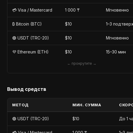
💳 Visa / Mastercard
1 000 ₸
Мгновенно
₿ Bitcoin (BTC)
$10
1–3 подтвер
🟢 USDT (TRC-20)
$10
Мгновенно
💜 Ethereum (ETH)
$10
15–30 мин
← прокрутите →
Вывод средств
МЕТОД
МИН. СУММА
СКОР
🟢 USDT (TRC-20)
$10
До 1 ч
💳 Visa / Mastercard
1 000 ₸
1–3 дн