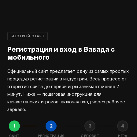
БЫСТРЫЙ СТАРТ
Регистрация и вход в Вавада с
мобильного
Официальный сайт предлагает одну из самых простых
процедур регистрации в индустрии. Весь процесс от
открытия сайта до первой игры занимает менее 2
минут. Ниже — пошаговая инструкция для
казахстанских игроков, включая вход через рабочее
зеркало.
1
2
3
4
САЙТ
РЕГИСТРАЦИЯ
ДЕПОЗИТ
ИГРА