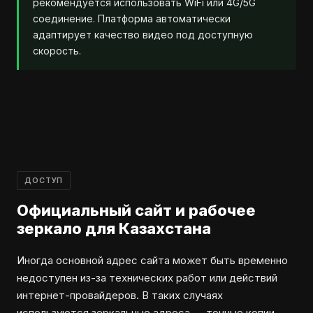
рекомендуется использовать WiFi или 4G/5G
соединение. Платформа автоматически
адаптирует качество видео под доступную
скорость.
ДОСТУП
Официальный сайт и рабочее
зеркало для Казахстана
Иногда основной адрес сайта может быть временно
недоступен из-за технических работ или действий
интернет-провайдеров. В таких случаях
используются зеркальные адреса — точные копии